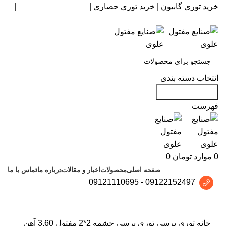
خرید توری گابیون
|
خرید توری حصاری
|
خرید مفتول گالوانیزه
|
خرید سیم خاردار
انتخاب دسته بندی
جستجو در سایت
فهرست
0
موارد
تومان
0
صفحه اصلی
محصولات
اخبار و مقالات
درباره ما
تماس با ما
09121110695
-
09122152497
برای بزرگنمایی کلیک کنید
خانه
توری پرسی
توری پرسی چشمه 2*2 مفتول 3.60 آهن